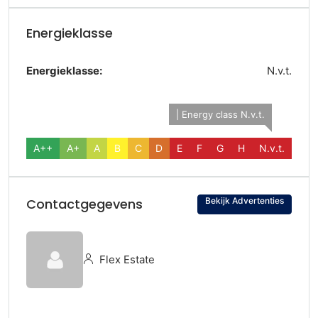
Energieklasse
Energieklasse:
N.v.t.
| Energy class N.v.t.
A++
A+
A
B
C
D
E
F
G
H
N.v.t.
Bekijk Advertenties
Contactgegevens
Flex Estate