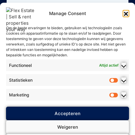
Manage Consent
Om de beste ervaringen te bieden, gebruiken wij technologieën zoals
cookies om apparaatinformatie op te slaan en/of te raadplegen. Door
toestemming te geven voor deze technologieën kunnen wij gegevens
verwerken, zoals surfgedrag of unieke ID's op deze site. Het niet geven
of intrekken van toestemming kan een nadelige invloed hebben op
bepaalde functies en mogelijkheden.
Functioneel
Altijd actief
Statistieken
Marketing
2025 Flex Estate - Alle rechten
Accepteren
Privacybeleid
voorbehouden. *
*
Algemene voorwaarden
* *
Weigeren
Cookie Policy
Biedingsbeleid
* *
*