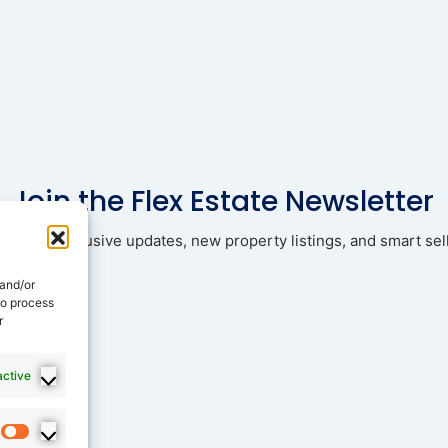
Join the Flex Estate Newsletter
ad with exclusive updates, new property listings, and smart sell
 and/or
to process
r
active