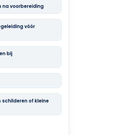
 na voorbereiding
geleiding vóór
n bij
childeren of kleine