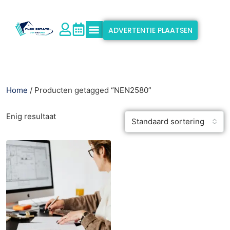
ADVERTENTIE PLAATSEN
Waarom Flex Estate?
Ondersteuning & Info
Home
/ Producten getagged “NEN2580”
Enig resultaat
Standaard sortering