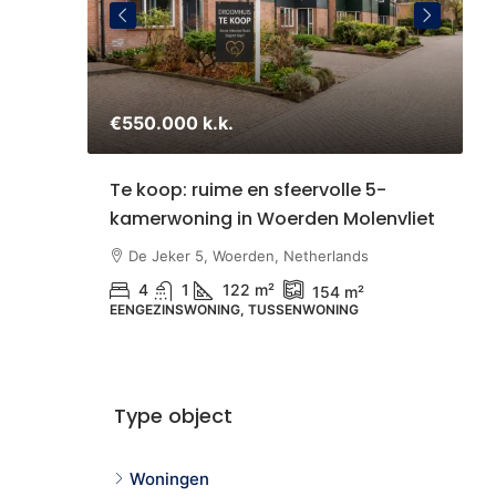
€550.000 k.k.
€
staande
Te koop: ruime en sfeervolle 5-
S
kamerwoning in Woerden Molenvliet
Z
U
therlands
De Jeker 5, Woerden, Netherlands
4
1
122 m²
154 m²
EENGEZINSWONING, TUSSENWONING
N
B
Type object
Woningen