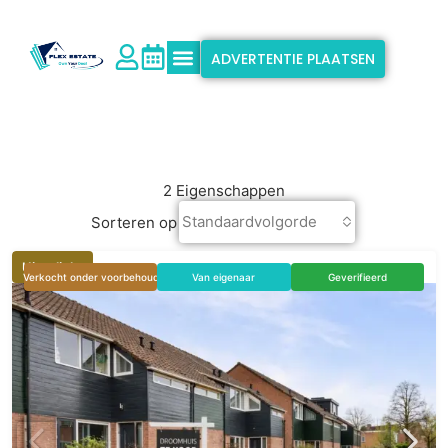
ADVERTENTIE PLAATSEN
Waarom Flex Estate?
Ondersteuning & Info
2 Eigenschappen
Standaardvolgorde
Sorteren op
Uitgelicht
Verkocht onder voorbehoud
Van eigenaar
Geverifieerd