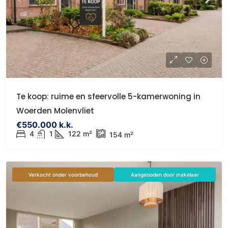
Te koop: ruime en sfeervolle 5-kamerwoning in
Woerden Molenvliet
€550.000 k.k.
4
1
122 m²
154 m²
Verkocht onder voorbehoud
Aangeboden door makelaar