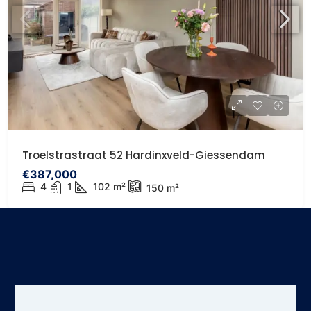
Troelstrastraat 52 Hardinxveld-Giessendam
€387,000
4
1
102
m²
150
m²