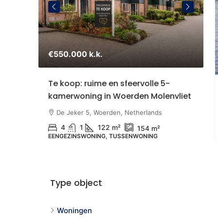
€550.000 k.k.
€
staande
Te koop: ruime en sfeervolle 5-
S
kamerwoning in Woerden Molenvliet
Z
U
therlands
De Jeker 5, Woerden, Netherlands
4
1
122 m²
154 m²
EENGEZINSWONING, TUSSENWONING
N
B
Type object
Woningen