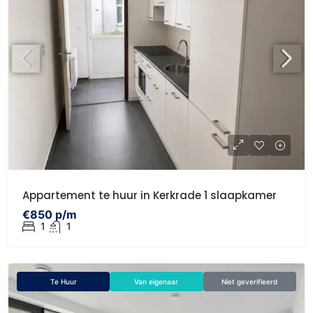
Appartement te huur in Kerkrade 1 slaapkamer
€850 p/m
1
1
Te Huur
Van eigenaar
Niet geverifieerd