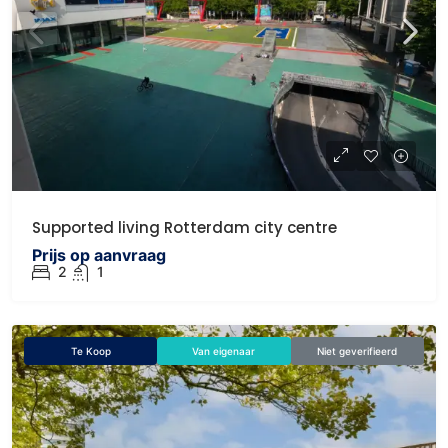
Supported living Rotterdam city centre
Prijs op aanvraag
2
1
Te Koop
Van eigenaar
Niet geverifieerd