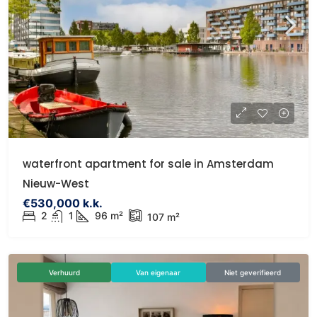
waterfront apartment for sale in Amsterdam
Nieuw-West
€530,000 k.k.
2
1
96 m²
107 m²
Verhuurd
Van eigenaar
Niet geverifieerd