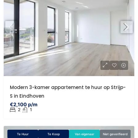
Modern 3-kamer appartement te huur op Strijp-
S in Eindhoven
€2,100 p/m
2
1
Te Huur
Te Koop
Van eigenaar
Niet geverifieerd