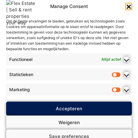
Manage Consent
Om de beste ervaringen te bieden, gebruiken wij technologieën zoals
cookies om apparaatinformatie op te slaan en/of te raadplegen. Door
toestemming te geven voor deze technologieën kunnen wij gegevens
verwerken, zoals surfgedrag of unieke ID's op deze site. Het niet geven
of intrekken van toestemming kan een nadelige invloed hebben op
bepaalde functies en mogelijkheden.
Functioneel
Altijd actief
Statistieken
Marketing
2025 Flex Estate - Alle rechten
Accepteren
Privacybeleid
voorbehouden. *
*
Algemene voorwaarden
* *
Weigeren
Cookie Policy
Biedingsbeleid
* *
*
Save preferences