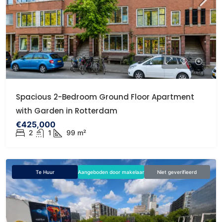
Spacious 2-Bedroom Ground Floor Apartment
with Garden in Rotterdam
€425,000
2
1
99 m²
Te Huur
Aangeboden door makelaar
Niet geverifieerd