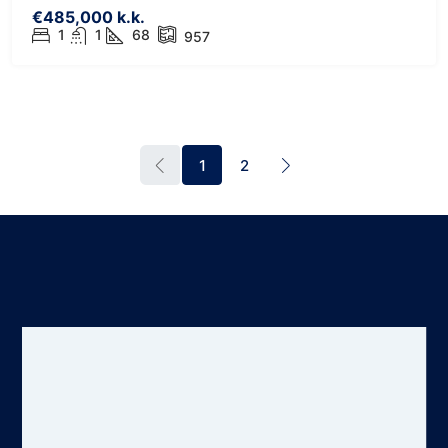
€485,000 k.k.
1
1
68
957
1
2