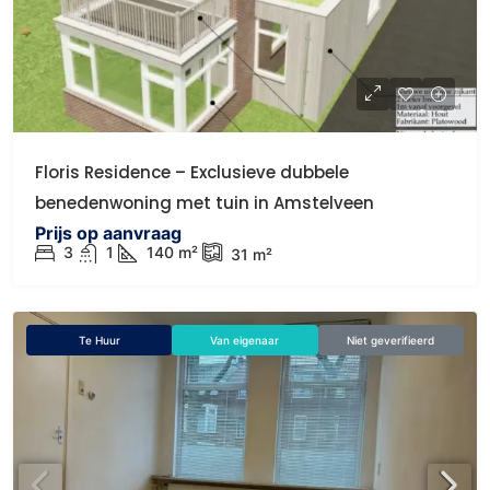
Floris Residence – Exclusieve dubbele
benedenwoning met tuin in Amstelveen
Prijs op aanvraag
3
1
140
m²
31
m²
Te Huur
Van eigenaar
Niet geverifieerd