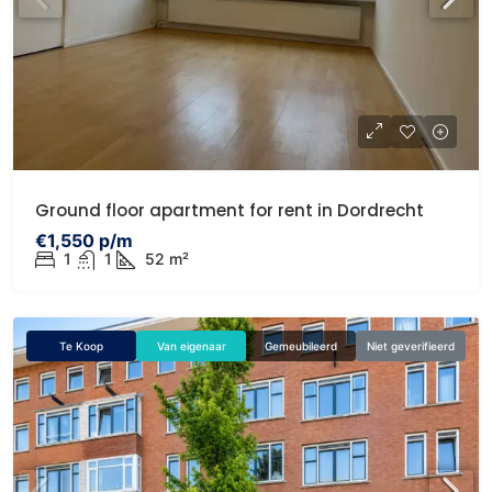
Ground floor apartment for rent in Dordrecht
€1,550 p/m
1
1
52 m²
Te Koop
Van eigenaar
Gemeubileerd
Niet geverifieerd