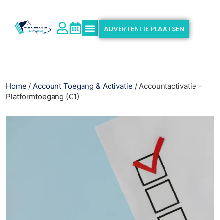
ADVERTENTIE PLAATSEN
Waarom Flex Estate?
Ondersteuning & Info
Home
/
Account Toegang & Activatie
/ Accountactivatie –
Platformtoegang (€1)