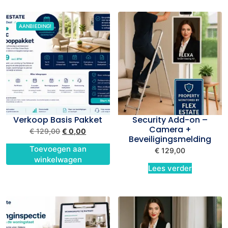
AANBIEDING!
Verkoop Basis Pakket
Security Add-on –
Camera +
€
129,00
€
0,00
Beveiligingsmelding
Toevoegen aan
€
129,00
winkelwagen
Lees verder