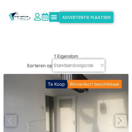
ADVERTENTIE PLAATSEN
Waarom Flex Estate?
Ondersteuning & Info
1 Eigendom
Standaardvolgorde
Sorteren op
Te Koop
Binnenkort beschikbaar