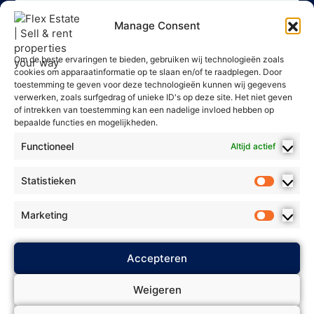
Manage Consent
Om de beste ervaringen te bieden, gebruiken wij technologieën zoals
cookies om apparaatinformatie op te slaan en/of te raadplegen. Door
toestemming te geven voor deze technologieën kunnen wij gegevens
verwerken, zoals surfgedrag of unieke ID's op deze site. Het niet geven
of intrekken van toestemming kan een nadelige invloed hebben op
bepaalde functies en mogelijkheden.
Functioneel
Altijd actief
Statistieken
Marketing
2025 Flex Estate - Alle rechten
Accepteren
Privacybeleid
voorbehouden. *
*
Algemene voorwaarden
* *
Weigeren
Cookie Policy
Biedingsbeleid
* *
*