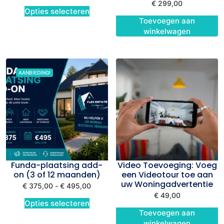
€
299,00
Opties selecteren
Toevoegen aan
winkelwagen
AANBIEDING!
Funda-plaatsing add-
Video Toevoeging: Voeg
on (3 of 12 maanden)
een Videotour toe aan
uw Woningadvertentie
€
375,00
-
€
495,00
€
49,00
Opties selecteren
Toevoegen aan
winkelwagen