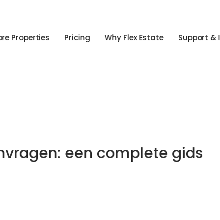
ore Properties
Pricing
Why Flex Estate
Support & 
nvragen: een complete gids