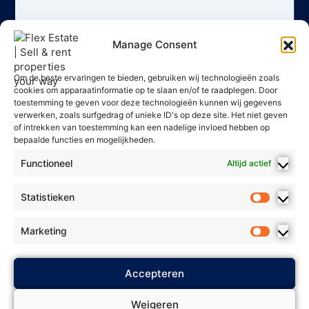
Manage Consent
Om de beste ervaringen te bieden, gebruiken wij technologieën zoals
cookies om apparaatinformatie op te slaan en/of te raadplegen. Door
toestemming te geven voor deze technologieën kunnen wij gegevens
verwerken, zoals surfgedrag of unieke ID's op deze site. Het niet geven
of intrekken van toestemming kan een nadelige invloed hebben op
bepaalde functies en mogelijkheden.
Functioneel
Altijd actief
Statistieken
Marketing
2025 Flex Estate - Alle rechten
Accepteren
Privacybeleid
voorbehouden. *
*
Algemene voorwaarden
* *
Weigeren