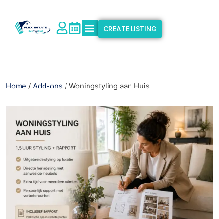
CREATE LISTING
Explore Properties
Why Flex Estate
Support & Info
Home
/
Add-ons
/ Woningstyling aan Huis