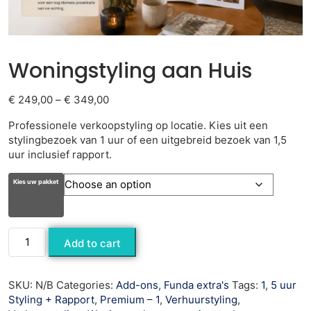
Woningstyling aan Huis
€
249,00
–
€
349,00
Professionele verkoopstyling op locatie. Kies uit een
stylingbezoek van 1 uur of een uitgebreid bezoek van 1,5
uur inclusief rapport.
Kies uw pakket
Add to cart
SKU:
N/B
Categories:
Add-ons
,
Funda extra's
Tags:
1
,
5 uur
Styling + Rapport
,
Premium – 1
,
Verhuurstyling
,