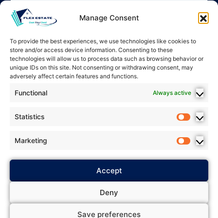
Manage Consent
To provide the best experiences, we use technologies like cookies to
store and/or access device information. Consenting to these
technologies will allow us to process data such as browsing behavior or
unique IDs on this site. Not consenting or withdrawing consent, may
adversely affect certain features and functions.
Functional
Always active
Statistics
Marketing
2025 Flex Estate – All rights
Accept
Privacy Policy
reserved. *
*
Terms & Conditions
Cookie
* *
Deny
Policy
Bidding Policy
* *
*
Save preferences