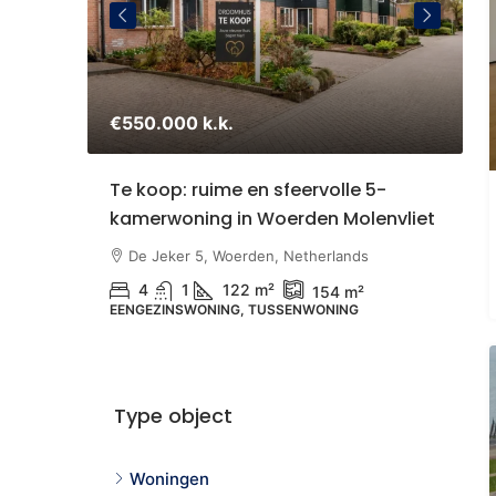
€550.000 k.k.
€
staande
Te koop: ruime en sfeervolle 5-
S
kamerwoning in Woerden Molenvliet
Z
U
therlands
De Jeker 5, Woerden, Netherlands
4
1
122 m²
154 m²
EENGEZINSWONING, TUSSENWONING
N
B
Type object
Woningen