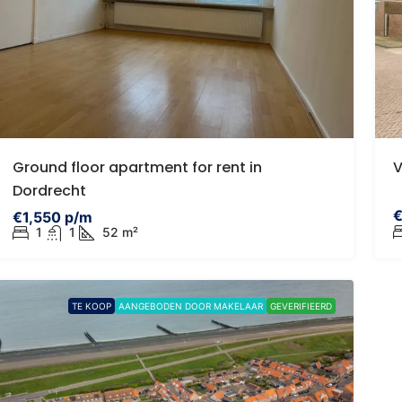
485,000 k.k.
€395,000
tadsvilla | Eigen parkeerplaats |
Egelveen 116 Sp
Ground floor apartment for rent in
V
onnige tuin | Eigen grond |
Egelveen 116, 3
Dordrecht
itbreiding mogelijk tot ca. 96 m2
Netherlands
€
€1,550 p/m
Eendrachtsstraat 23A, Rotterdam,
1
1
52 m²
3
1
9
WONINGEN
etherlands
1
1
68
957
ENEDENWONING
TE KOOP
AANGEBODEN DOOR MAKELAAR
GEVERIFIEERD