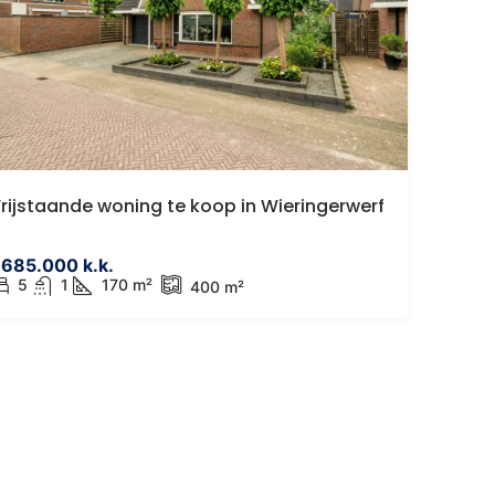
€767.500 k.k.
ijkenisse
Luxe instapklare gasloze vr
rijstaande woning te koop in Wieringerwerf
woning in Dinteloord
205 AV Spijkenisse,
Westgroeneweg 50, Dinteloord, 
685.000 k.k.
5
1
170 m²
400 m²
8
m²
4
1
190 m²
169
m²
399 m
DETACHED HOUSE, HOUSES