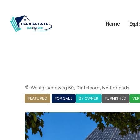
Home
Expl
Westgroeneweg 50, Dinteloord, Netherlands
FEATURED
FOR SALE
BY OWNER
FURNISHED
VER