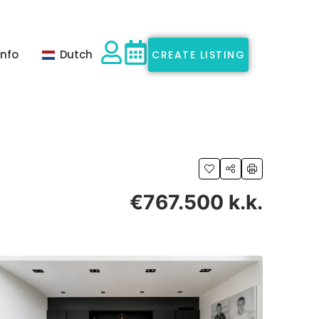
Info
Dutch
CREATE LISTING
€767.500 k.k.