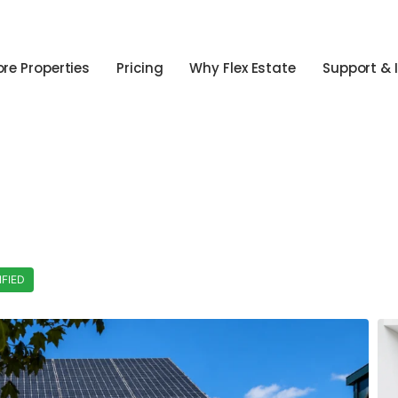
ore Properties
Pricing
Why Flex Estate
Support & 
IFIED