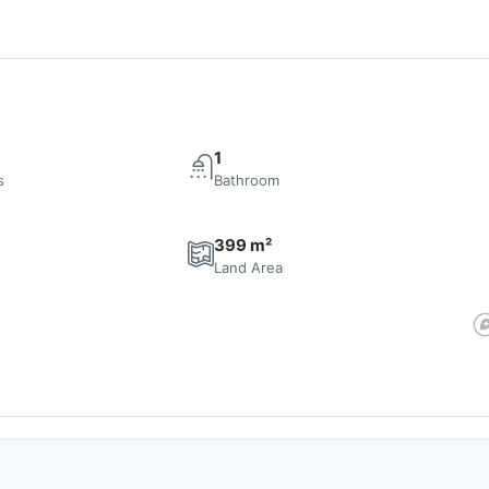
1
s
Bathroom
399 m²
e
Land Area