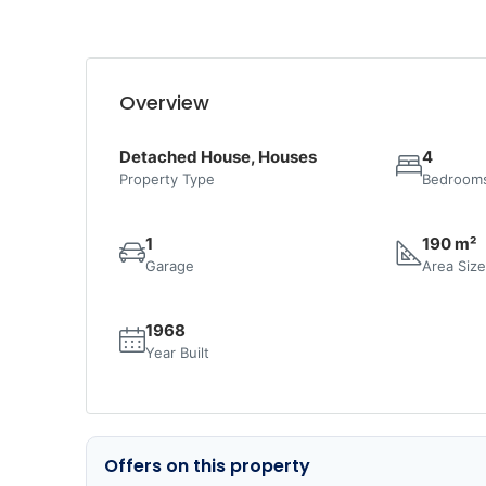
Overview
Detached House, Houses
4
Property Type
Bedroom
1
190 m²
Garage
Area Siz
1968
Year Built
Offers on this property