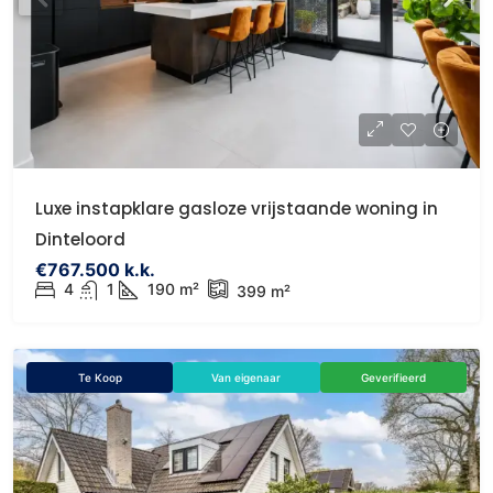
Luxe instapklare gasloze vrijstaande woning in
Dinteloord
€767.500 k.k.
4
1
190 m²
399 m²
Te Koop
Van eigenaar
Geverifieerd