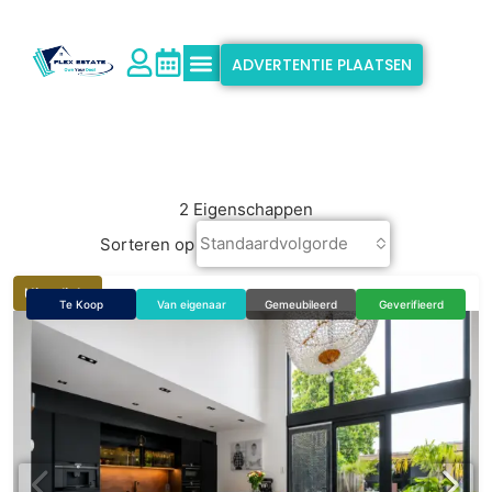
ADVERTENTIE PLAATSEN
Waarom Flex Estate
Ondersteuning & Info
2 Eigenschappen
Standaardvolgorde
Sorteren op
Uitgelicht
Te Koop
Van eigenaar
Gemeubileerd
Geverifieerd