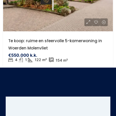
Te koop: ruime en sfeervolle 5-kamerwoning in
Woerden Molenvliet
€550.000 k.k.
4
1
122 m²
154 m²