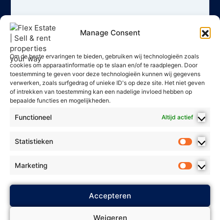
Manage Consent
Om de beste ervaringen te bieden, gebruiken wij technologieën zoals
cookies om apparaatinformatie op te slaan en/of te raadplegen. Door
toestemming te geven voor deze technologieën kunnen wij gegevens
verwerken, zoals surfgedrag of unieke ID's op deze site. Het niet geven
of intrekken van toestemming kan een nadelige invloed hebben op
bepaalde functies en mogelijkheden.
Functioneel
Altijd actief
Statistieken
Marketing
2025 Flex Estate - Alle rechten
Accepteren
Privacybeleid
voorbehouden. *
*
Algemene voorwaarden
* *
Weigeren