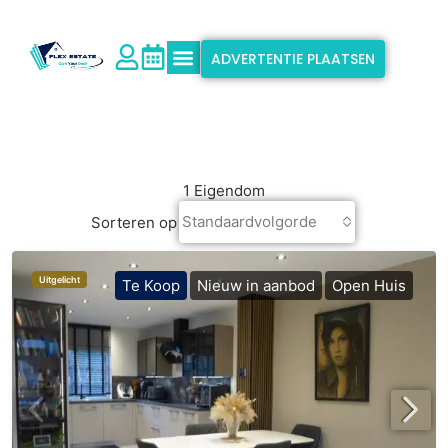
ADVERTENTIE PLAATSEN
Waarom Flex Estate?
Ondersteuning & Info
1 Eigendom
Standaardvolgorde
Sorteren op
Uitgelicht
Te Koop
Nieuw in aanbod
Open Huis