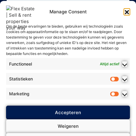
Manage Consent
Om de beste ervaringen te bieden, gebruiken wij technologieën zoals
cookies om apparaatinformatie op te slaan en/of te raadplegen. Door
toestemming te geven voor deze technologieën kunnen wij gegevens
verwerken, zoals surfgedrag of unieke ID's op deze site. Het niet geven
of intrekken van toestemming kan een nadelige invloed hebben op
bepaalde functies en mogelijkheden.
Functioneel
Altijd actief
Statistieken
Marketing
2025 Flex Estate - Alle rechten
Accepteren
Privacybeleid
voorbehouden. *
*
Algemene voorwaarden
* *
Weigeren
Cookie Policy
Biedingsbeleid
* *
*