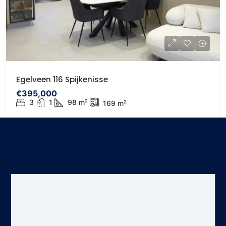
Egelveen 116 Spijkenisse
€395,000
3
1
98
m²
169
m²