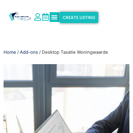
CREATE LISTING
Explore Properties
Why Flex Estate
Support & Info
Home
/
Add-ons
/ Desktop Taxatie Woningwaarde