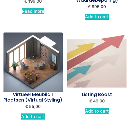
Waardebepaling)
€
199,00
€
895,00
Read more
Add to cart
Virtueel Meubilair
Listing Boost
Plaatsen (Virtual Styling)
€
49,00
€
55,00
Add to cart
Add to cart