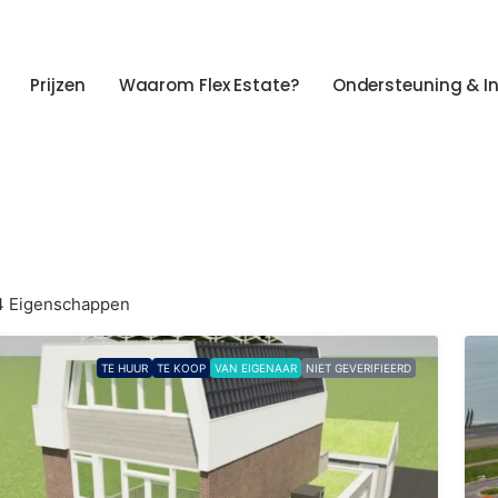
Prijzen
Waarom Flex Estate?
Ondersteuning & I
4 Eigenschappen
TE HUUR
TE KOOP
VAN EIGENAAR
NIET GEVERIFIEERD