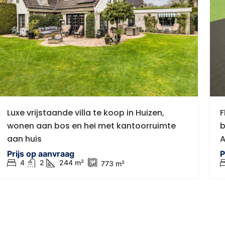
Luxe vrijstaande villa te koop in Huizen,
F
wonen aan bos en hei met kantoorruimte
b
aan huis
A
Prijs op aanvraag
P
4
2
244 m²
773 m²