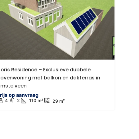
loris Residence – Exclusieve dubbele
ovenwoning met balkon en dakterras in
mstelveen
rijs op aanvraag
4
2
110
m²
29
m²