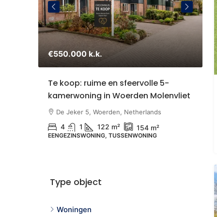
€550.000 k.k.
€
staande
Te koop: ruime en sfeervolle 5-
S
kamerwoning in Woerden Molenvliet
Z
U
therlands
De Jeker 5, Woerden, Netherlands
4
1
122 m²
154 m²
EENGEZINSWONING, TUSSENWONING
N
B
Type object
Woningen