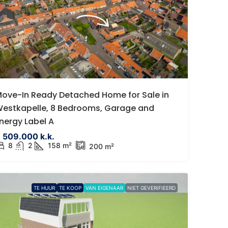
€767.500 k.k.
ijkenisse
Luxe instapklare gasloze vr
ove-In Ready Detached Home for Sale in
woning in Dinteloord
205 AV Spijkenisse,
estkapelle, 8 Bedrooms, Garage and
Westgroeneweg 50, Dinteloord, 
nergy Label A
8
m²
4
1
190 m²
169
m²
399 m
 509.000 k.k.
DETACHED HOUSE, HOUSES
8
2
158 m²
200 m²
TE HUUR
TE KOOP
VAN EIGENAAR
NIET GEVERIFIEERD