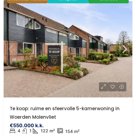
Te koop: ruime en sfeervolle 5-kamerwoning in
Woerden Molenvliet
€550.000 k.k.
4
1
122 m²
154 m²