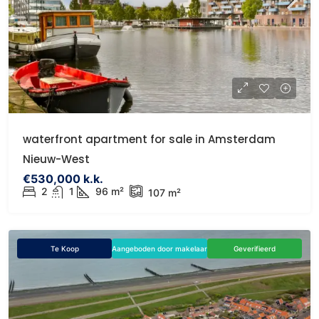
waterfront apartment for sale in Amsterdam
Nieuw-West
€530,000 k.k.
2
1
96 m²
107 m²
Te Koop
Aangeboden door makelaar
Geverifieerd