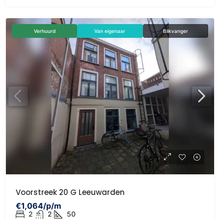
Verhuurd
Van eigenaar
Blikvanger
Voorstreek 20 G Leeuwarden
€1,064/p/m
2
2
50