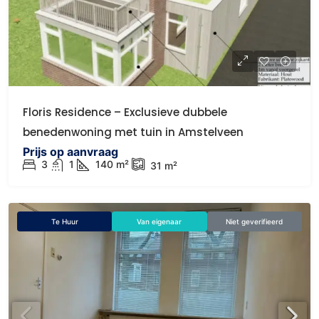
Floris Residence – Exclusieve dubbele
benedenwoning met tuin in Amstelveen
Prijs op aanvraag
3
1
140
m²
31
m²
Te Huur
Van eigenaar
Niet geverifieerd