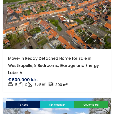
Move-In Ready Detached Home for Sale in
Westkapelle, 8 Bedrooms, Garage and Energy
Label A
€ 509.000 k.k.
8
2
158 m²
200 m²
Te Koop
Van eigenaar
Geverifieerd