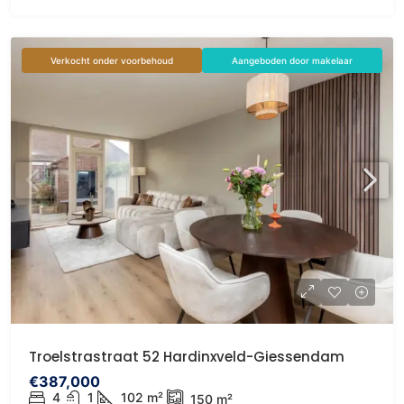
Verkocht onder voorbehoud
Aangeboden door makelaar
Troelstrastraat 52 Hardinxveld-Giessendam
€387,000
4
1
102
m²
150
m²