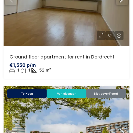
Ground floor apartment for rent in Dordrecht
€1,550 p/m
1
1
52 m²
Te Koop
Van eigenaar
Niet geverifieerd